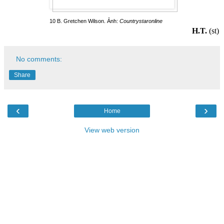
10 B. Gretchen Wilson. Ảnh:
Countrystaronline
H.T.
(st)
No comments:
Share
‹
›
Home
View web version