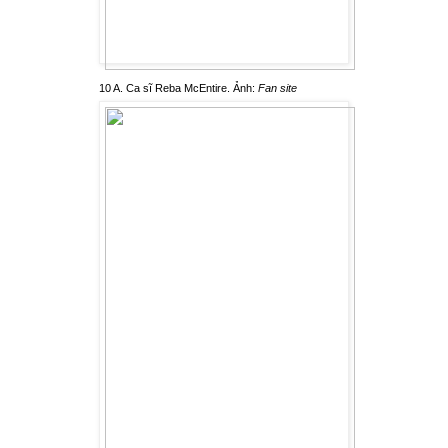
10 A. Ca sĩ Reba McEntire. Ảnh:
Fan site