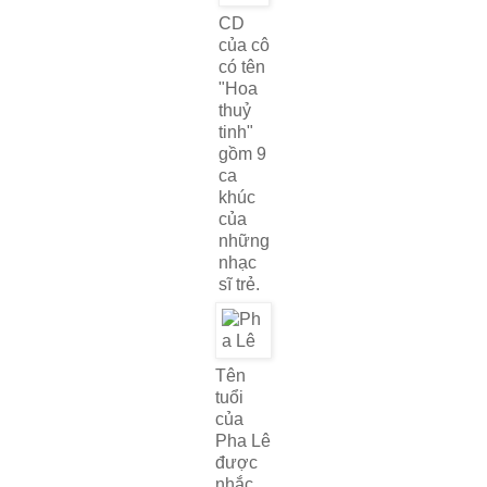
CD
của cô
có tên
"Hoa
thuỷ
tinh"
gồm 9
ca
khúc
của
những
nhạc
sĩ trẻ.
Tên
tuổi
của
Pha Lê
được
nhắc