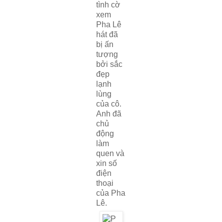
tình cờ
xem
Pha Lê
hát đã
bị ấn
tượng
bởi sắc
đẹp
lạnh
lùng
của cô.
Anh đã
chủ
động
làm
quen và
xin số
điện
thoại
của Pha
Lê.