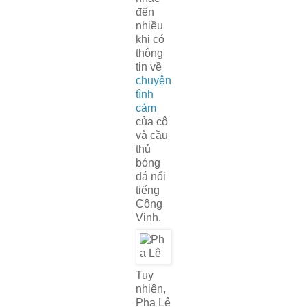
đến
nhiều
khi có
thông
tin về
chuyện
tình
cảm
của cô
và cầu
thủ
bóng
đá nổi
tiếng
Công
Vinh.
Tuy
nhiên,
Pha Lê