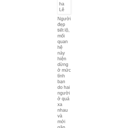
Người
đẹp
tiết lộ,
mối
quan
hệ
này
hiện
dừng
ở mức
tình
bạn
do hai
người
ở quá
xa
nhau
và
mới
gặp