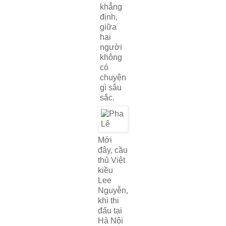
khẳng
định,
giữa
hai
người
không
có
chuyện
gì sâu
sắc.
Mới
đây, cầu
thủ Việt
kiều
Lee
Nguyễn,
khi thi
đấu tại
Hà Nội