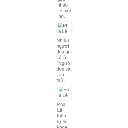
nhau
có một
lần.
Nhiều
người
đùa gọi
cô là
"Người
đẹp sát
cầu
thủ".
Pha
Lê
luôn
tự tin
khoe