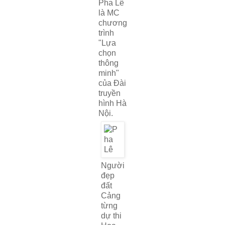
Pha Lê
là MC
chương
trình
"Lựa
chọn
thông
minh"
của Đài
truyền
hình Hà
Nội.
Người
đẹp
đất
Cảng
từng
dự thi