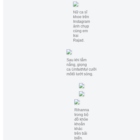
Nữ ca sĩ
khoe trên
Instagram
ảnh chụp
cùng em
trai
Rajad.
Sau khi tắm
nắng, giọng
ca
Unfaithful
cưỡi
môtô lướt sóng.
Rihanna
trong bộ
đồ khỏe
khoắn
khác
trên bãi
biển.