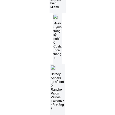
biển
Miami.
Miley
Cyrus
trong
kỳ
nghỉ
ở
Costa
Rica
tháng
1.
Britney
Spears
tại hồ bơi
ở
Rancho
Palos
Verdes,
California
hồi tháng
5.