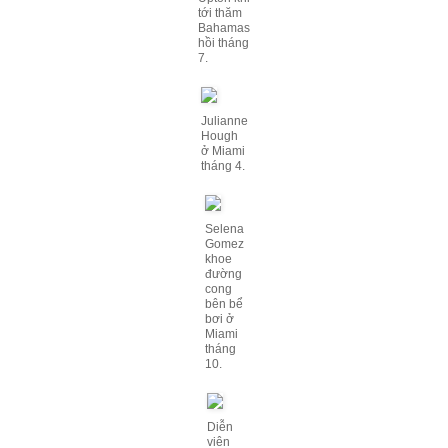
tới thăm
Bahamas
hồi tháng
7.
Julianne
Hough
ở Miami
tháng 4.
Selena
Gomez
khoe
đường
cong
bên bể
bơi ở
Miami
tháng
10.
Diễn
viên