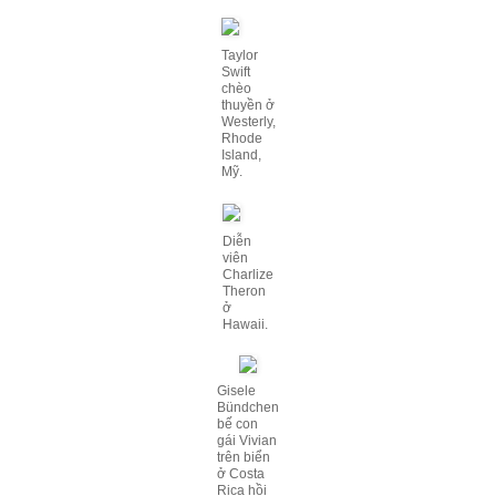
Taylor
Swift
chèo
thuyền ở
Westerly,
Rhode
Island,
Mỹ.
Diễn
viên
Charlize
Theron
ở
Hawaii.
Gisele
Bündchen
bế con
gái Vivian
trên biển
ở Costa
Rica hồi