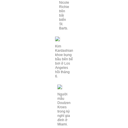
Nicole
Richie
trên
bãi
biển
St.
Barts.
Kim
Kardashian
khoe bụng
bầu bên bể
bơi ở Los
Angeles
hồi tháng
6.
Người
mẫu
Doutzen
Kroes
trong kỳ
nghỉ gia
đình ở
Miami.