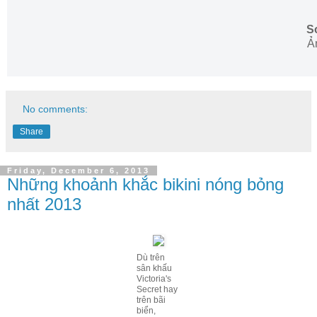
S
Ả
No comments:
Share
Friday, December 6, 2013
Những khoảnh khắc bikini nóng bỏng
nhất 2013
Dù trên
sân khấu
Victoria's
Secret hay
trên bãi
biển,