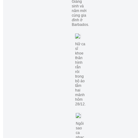
Giáng
sinh và
năm mới
cùng gia
đình ở
Barbados.
Nữ ca
sĩ
khoe
thân
hình
rắn
rỏi
trong
bộ áo
tắm
hai
mảnh
hôm
28/12.
Ngôi
sao
ca
nhạc