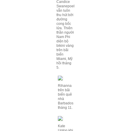
Candice
Swanepoel
vẫn luôn
thu hút bởi
đường
cong bốc
lửa. Thiên
thần người
Nam Phi
diện bộ
bikini vàng
trên bãi
biển
Miami, Mỹ
hồi tháng
5.
Rihanna
trên bãi
biển quê
nhà
Barbados
tháng 11.
Kate
Upton khi