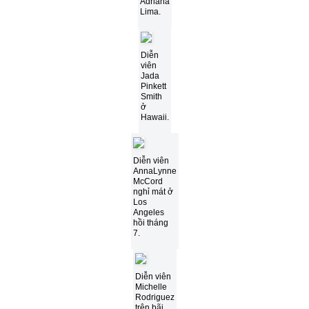
Adriana
Lima.
Diễn
viên
Jada
Pinkett
Smith
ở
Hawaii.
Diễn viên
AnnaLynne
McCord
nghỉ mát ở
Los
Angeles
hồi tháng
7.
Diễn viên
Michelle
Rodriguez
trên bãi