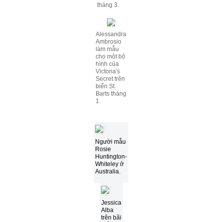
tháng 3.
Alessandra
Ambrosio
làm mẫu
cho một bộ
hình của
Victoria's
Secret trên
biển St.
Barts tháng
1.
Người mẫu
Rosie
Huntington-
Whiteley ở
Australia.
Jessica
Alba
trên bãi