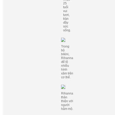
25
tuổi
vui
tươi,
tràn
đầy
sức
sống.
Trong
bộ
bikini,
Rihanna
để lộ
nhiều
hình
xăm trên
cơ thể.
Rihanna
thân
thiện với
người
hâm mộ.