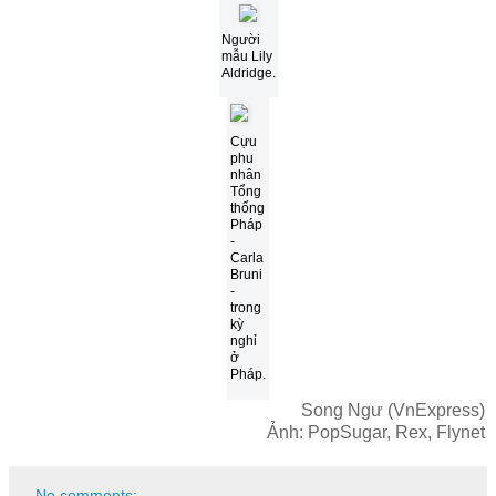
Người
mẫu Lily
Aldridge.
Cựu
phu
nhân
Tổng
thống
Pháp
-
Carla
Bruni
-
trong
kỳ
nghỉ
ở
Pháp.
Song Ngư (VnExpress)
Ảnh: PopSugar, Rex, Flynet
No comments: