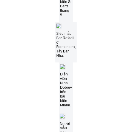
biển St.
Barts
tháng
5.
Siêu mẫu
Bar Refaeli
ở
Formentera,
Tây Ban
Nha.
Diễn
viên
Nina
Dobrev
trên
bãi
biển
Miami.
Người
mẫu