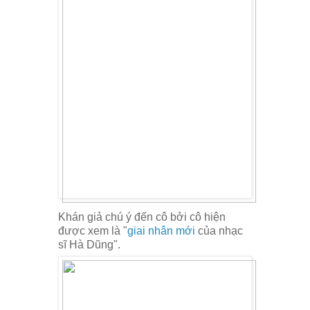
Khán giả chú ý đến cô bởi cô hiện
được xem là "
giai nhân mới
của nhạc
sĩ Hà Dũng".