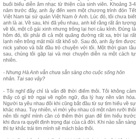
buổi biểu diễn âm nhạc từ thiện của sinh viên. Khoảng 3-4
năm trước đây, anh ấy đến xem một chương trình đón Tết
Việt Nam tại sứ quán Việt Nam ở Anh. Lúc đó, tôi chưa biết
anh là ai. Về sau, khi đã yêu nhau, anh kể rằng rất ấn tượng
về tôi, một cô gái xinh nhưng trông lại hơi cáu kỉnh. Đúng là
hôm đó, tôi phải đi cả một quãng đường rất xa, trời lại rất
lạnh nên trông mặt mũi rất khổ sở. Sau đó, anh ấy tìm được
nick yahoo và bắt đầu trò chuyện với tôi. Một thời gian lâu
sau, chúng tôi gặp lại và mọi chuyện diễn ra một cách tự
nhiên.
- Nhưng Hà Anh vẫn chưa sẵn sàng cho cuộc sống hôn
nhân. Tại sao vậy?
- Tôi nghĩ đây chỉ là vấn đề thời điểm thôi. Tôi không cảm
thấy có gì trở ngại về ngôn ngữ, địa lý hay nền văn hóa.
Người ta yêu nhau đôi khi cũng bắt đầu từ sự tìm hiểu về sự
khác nhau. Tuy nhiên, vì mới yêu nhau có một năm rưỡi thôi
nên tôi nghĩ mình cần có thêm thời gian để tìm hiểu trước
khi đưa ra quyết định trọng đại của cả đời. Khi nào sẵn sàng
thì tự khắc trái tim mình sẽ mách bảo thôi.