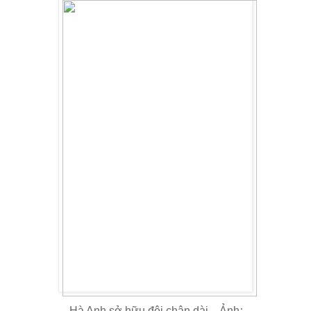
Hà Anh sở hữu đôi chân dài... Ảnh
: