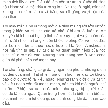
mình tích lũy được. Điều đó làm nên sự tự tin. Cuộc thi Hoa
hậu Hoàn vũ là một đấu trường lớn. Nhưng tôi nghĩ, mình sẽ
không thua kém bất cứ ai bằng sự cố gắng vượt bậc của
bản thân.
Tôi may mắn sinh ra trong một gia đình mà người lớn rất tôn
trọng ý kiến và cá tính của trẻ nhỏ. Chị em tôi luôn được
khuyến khích phải bộc lộ tình cảm, suy nghĩ và ý muốn của
mình, tất nhiên là trong khuôn khổ cho phép đối với một đứa
trẻ. Lớn lên, tôi lại theo học ở trường Hà Nội - Amsterdam,
nơi mà tính tự lập, sự tự giác và quan điểm riêng của học
sinh rất được đề cao. Những năm tháng học ở Anh càng
giúp tôi phát triển thế mạnh này.
Tôi cho rằng, chẳng có gì đáng ngại nếu phô ra những điểm
tốt đẹp của mình. Tất nhiên, gia đình luôn răn dạy tôi không
bao giờ được tỏ ra kiêu ngạo. Nhưng ranh giới giữa tự tin
và kiêu ngạo vốn rất mong manh, nên có khi một người chỉ
muốn thể hiện sự tự tin của mình nhưng lại bị người khác
coi đó là kiêu ngạo. Quan trọng hơn hết là biết mình biết ta,
biết mình sẽ làm tốt điều gì, sẽ thành công khi dấn thân vào
đâu.