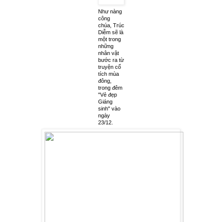
Như nàng
công
chúa, Trúc
Diễm sẽ là
một trong
những
nhân vật
bước ra từ
truyện cổ
tích mùa
đông,
trong đêm
"Vẻ đẹp
Giáng
sinh" vào
ngày
23/12.