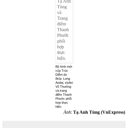
Bộ hình mới
của Trúc
Diễm do
êkíp: Long
Aodai, stylist
Vô Thường
và trang
điểm Thanh
Phước phối
hợp thực
hiện.
Ảnh
:
Tạ Anh Tùng (VnExpress)