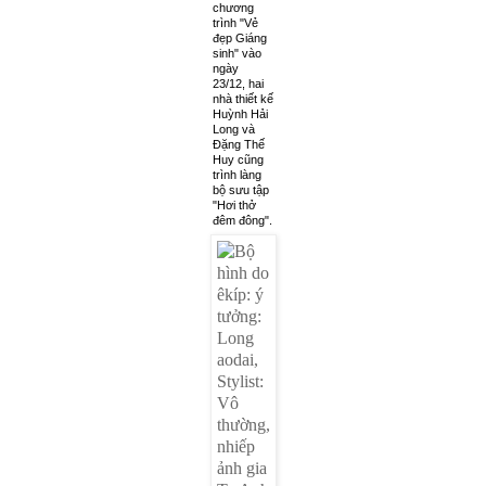
chương
trình "Vẻ
đẹp Giáng
sinh" vào
ngày
23/12, hai
nhà thiết kế
Huỳnh Hải
Long và
Đặng Thế
Huy cũng
trình làng
bộ sưu tập
"Hơi thở
đêm đông".