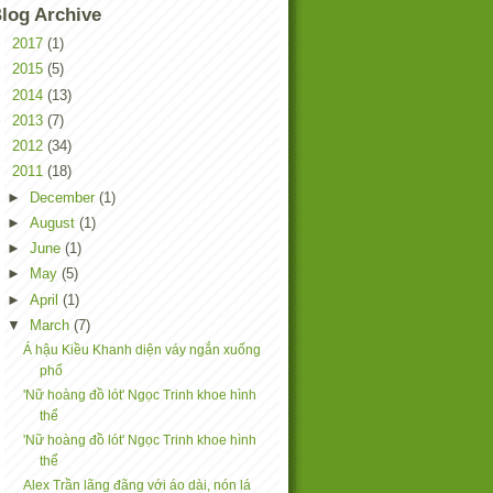
log Archive
►
2017
(1)
►
2015
(5)
►
2014
(13)
►
2013
(7)
►
2012
(34)
▼
2011
(18)
►
December
(1)
►
August
(1)
►
June
(1)
►
May
(5)
►
April
(1)
▼
March
(7)
Á hậu Kiều Khanh diện váy ngắn xuống
phố
'Nữ hoàng đồ lót' Ngọc Trinh khoe hình
thể
'Nữ hoàng đồ lót' Ngọc Trinh khoe hình
thể
Alex Trần lãng đãng với áo dài, nón lá