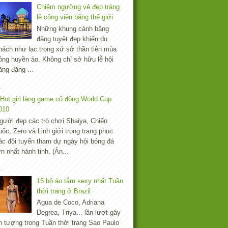
Chiêm ngưỡng vẻ đẹp tráng
lệ công viên băng thế giới
Những khung cảnh băng
đăng tuyệt đẹp khiến du
hách như lạc trong xứ sở thần tiên mùa
ông huyền ảo. Không chỉ sở hữu lễ hội
ăng đăng ...
Hot girl làng game cổ động World Cup
010
gười đẹp các trò chơi Shaiya, Chiến
uốc, Zero và Linh giới trong trang phục
ác đội tuyển tham dự ngày hội bóng đá
ớn nhất hành tinh. (Ản...
15 bộ áo tắm sexy nhất Tuần
thời trang ở Brazil
Agua de Coco, Adriana
Degrea, Triya... lần lượt gây
n tượng trong Tuần thời trang Sao Paulo