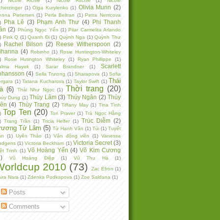
Nicole Richie
(1)
Nicole Ritchie
(1)
Nicole
Olivia Munn
(2)
herzinger
(1)
Olga Kurylenko
(1)
enna Pietersen
(1)
Perla Beltran
(1)
Petra Nemcova
Pha Lê
(3)
Phạm Anh Thư
(4)
Phi Thanh
)
ân
(2)
Phùng Ngọc Yến
(1)
Pilar Carmelita Arlando
)
Pink Q
(1)
Quanh Đi
(1)
Quỳnh Nga
(1)
Quỳnh Thư
Rachel Bilson
(2)
Reese Witherspoon
(2)
)
ihanna
(4)
Robinho
(1)
Rosie Huntington-Whiteley
)
Rosie Hutington Whiteley
(1)
Ryan Phillippe
(1)
Scarlett
alma Hayek
(1)
Sarar Brandner
(1)
ohansson
(4)
Sella Trương
(1)
Sharapova
(1)
Sofia
Thái
ergara
(1)
Tatana Kucharova
(1)
Taylor Swift
(1)
Thời trang
(20)
à
(6)
Thái Như Ngọc
(1)
Thùy Lâm
(3)
Thúy Ngân
(2)
Thủy
hùy Dung
(1)
iên
(4)
Thùy Trang
(2)
Tiffany May
(1)
Tina Tình
Top Ten
(20)
)
Tori Praver
(1)
Trà Ngọc Hằng
Trúc Diễm
(2)
)
Trang Trần
(1)
Tricia Helfer
(1)
rương Tử Lâm
(5)
Từ Hạnh Vân
(1)
Túi
(1)
Tuyết
an
(1)
Uyên Thảo
(1)
Vận động viên
(1)
Vanessa
Victoria Secret
(3)
udgens
(1)
Victoria Beckham
(1)
Võ Hoàng Yến
(4)
Võ Kim Cương
ệt Trinh
(1)
)
Vũ Hoàng Điệp
(1)
Vũ Thu Hà
(1)
Worldcup 2010
(73)
Zac Efron
(1)
ira Nara
(1)
Zdenka Podkapova
(1)
Zoe Saldana
(1)
Posts
Comments