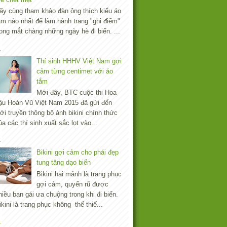
ãy cùng tham khảo đàn ông thích kiểu áo
ắm nào nhất để làm hành trang "ghi điểm"
rong mắt chàng những ngày hè đi biển. ...
Thí sinh HHHV Việt Nam gợi
cảm từng centimet với áo
tắm
Mới đây, BTC cuộc thi Hoa
ậu Hoàn Vũ Việt Nam 2015 đã gửi đến
iới truyền thông bộ ảnh bikini chính thức
ủa các thí sinh xuất sắc lọt vào...
Bikini gợi cảm cho phái đẹp
tung tăng dạo biển
Bikini hai mảnh là trang phục
gợi cảm, quyến rũ được
hiều bạn gái ưa chuộng trong khi đi biển.
ikini là trang phục không thể thiế...