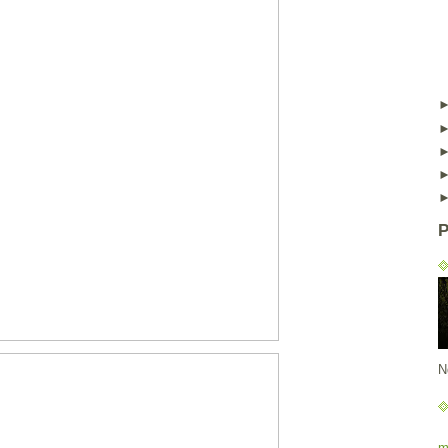
P
N
m