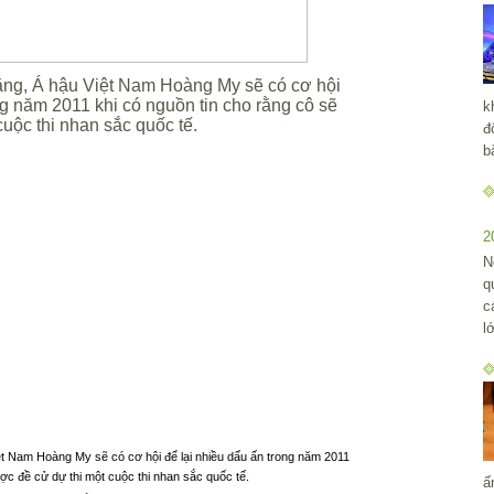
k
đ
b
2
N
q
c
l
ệt Nam Hoàng My sẽ có cơ hội để lại nhiều dấu ấn trong năm 2011
ợc đề cử dự thi một cuộc thi nhan sắc quốc tế.
ấ