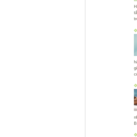
H
t
t
h
g
c
n
B