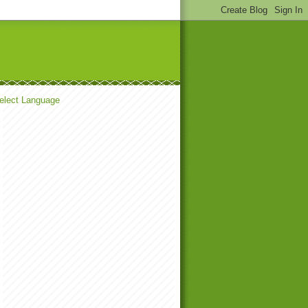
elect Language
▼