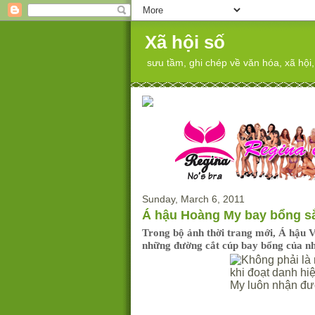
Xã hội số
sưu tầm, ghi chép về văn hóa, xã hội, th
Sunday, March 6, 2011
Á hậu Hoàng My bay bổng s
Trong bộ ảnh thời trang mới, Á hậu
những đường cắt cúp bay bổng của nh