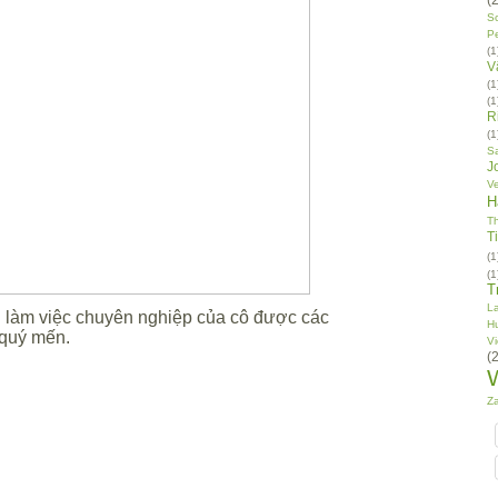
Sc
P
(1
V
(1
(1
R
(1
S
J
V
H
T
T
(1
(1
T
L
H
Vi
(2
Za