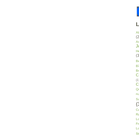
L
A
(2
A
J
H
(3
B
B
Br
C
(1
C
Q
n
S
(
Cu
Ra
L
F
Lo
St