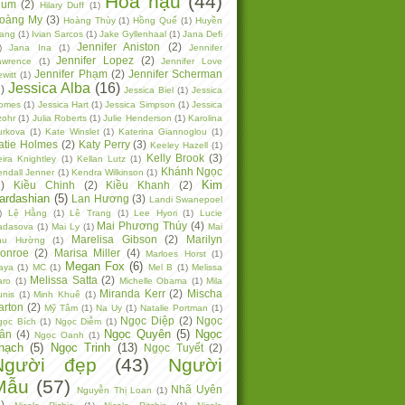
Hoa hậu
(44)
lum
(2)
Hilary Duff
(1)
oàng My
(3)
Hoàng Thùy
(1)
Hồng Quế
(1)
Huyền
rang
(1)
Ivian Sarcos
(1)
Jake Gyllenhaal
(1)
Jana Defi
Jennifer Aniston
(2)
)
Jana Ina
(1)
Jennifer
Jennifer Lopez
(2)
awrence
(1)
Jennifer Love
Jennifer Phạm
(2)
Jennifer Scherman
witt
(1)
Jessica Alba
(16)
)
Jessica Biel
(1)
Jessica
omes
(1)
Jessica Hart
(1)
Jessica Simpson
(1)
Jessica
zohr
(1)
Julia Roberts
(1)
Julie Henderson
(1)
Karolina
urkova
(1)
Kate Winslet
(1)
Katerina Giannoglou
(1)
atie Holmes
(2)
Katy Perry
(3)
Keeley Hazell
(1)
Kelly Brook
(3)
ira Knightley
(1)
Kellan Lutz
(1)
Khánh Ngọc
endall Jenner
(1)
Kendra Wilkinson
(1)
Kim
)
Kiều Chinh
(2)
Kiều Khanh
(2)
ardashian
(5)
Lan Hương
(3)
Landi Swanepoel
)
Lệ Hằng
(1)
Lê Trang
(1)
Lee Hyori
(1)
Lucie
Mai Phương Thúy
(4)
adasova
(1)
Mai Ly
(1)
Mai
Marelisa Gibson
(2)
Marilyn
hu Hường
(1)
onroe
(2)
Marisa Miller
(4)
Marloes Horst
(1)
Megan Fox
(6)
aya
(1)
MC
(1)
Mel B
(1)
Melissa
Melissa Satta
(2)
aro
(1)
Michelle Obama
(1)
Mila
Miranda Kerr
(2)
Mischa
unis
(1)
Minh Khuê
(1)
arton
(2)
Mỹ Tâm
(1)
Na Uy
(1)
Natalie Portman
(1)
Ngọc Diệp
(2)
Ngọc
gọc Bích
(1)
Ngọc Diễm
(1)
Ngọc Quyên
(5)
Ngọc
ân
(4)
Ngọc Oanh
(1)
hạch
(5)
Ngọc Trinh
(13)
Ngọc Tuyết
(2)
Người đẹp
(43)
Người
Mẫu
(57)
Nhã Uyên
Nguyễn Thị Loan
(1)
)