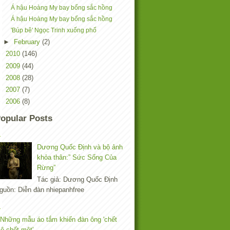
Á hậu Hoàng My bay bổng sắc hồng
Á hậu Hoàng My bay bổng sắc hồng
'Búp bê' Ngọc Trinh xuống phố
►
February
(2)
►
2010
(146)
►
2009
(44)
►
2008
(28)
►
2007
(7)
►
2006
(8)
opular Posts
Dương Quốc Định và bộ ảnh
khỏa thân:” Sức Sống Của
Rừng”
Tác giả: Dương Quốc Định
guồn: Diễn đàn nhiepanhfree
Những mẫu áo tắm khiến đàn ông 'chết
ê chết mệt'