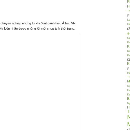
K
H
T
(1
L
 chuyên nghiệp nhưng từ khi
đoạt danh hiệu
Á hậu VN
He
(2
y luôn nhận được những lời mời chụp ảnh thời trang.
G
S
K
K
Ke
K
(2
K
(1
H
T
M
M
H
K
B
N
H
T
(2