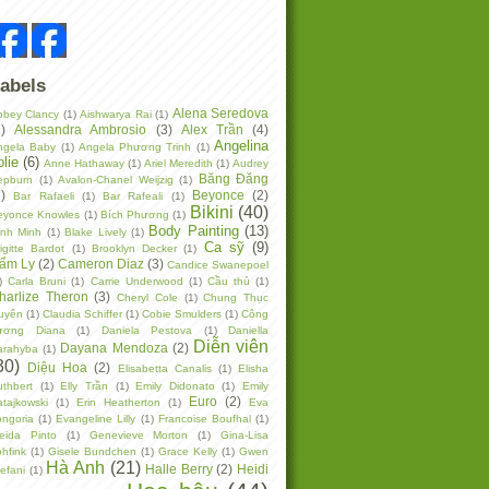
abels
Alena Seredova
bbey Clancy
(1)
Aishwarya Rai
(1)
)
Alessandra Ambrosio
(3)
Alex Trần
(4)
Angelina
ngela Baby
(1)
Angela Phương Trinh
(1)
olie
(6)
Anne Hathaway
(1)
Ariel Meredith
(1)
Audrey
Băng Đăng
epburn
(1)
Avalon-Chanel Weijzig
(1)
)
Beyonce
(2)
Bar Rafaeli
(1)
Bar Rafeali
(1)
Bikini
(40)
eyonce Knowles
(1)
Bích Phương
(1)
Body Painting
(13)
ình Minh
(1)
Blake Lively
(1)
Ca sỹ
(9)
igitte Bardot
(1)
Brooklyn Decker
(1)
ẩm Ly
(2)
Cameron Diaz
(3)
Candice Swanepoel
)
Carla Bruni
(1)
Carrie Underwood
(1)
Cầu thủ
(1)
harlize Theron
(3)
Cheryl Cole
(1)
Chung Thục
uyên
(1)
Claudia Schiffer
(1)
Cobie Smulders
(1)
Công
ương Diana
(1)
Daniela Pestova
(1)
Daniella
Diễn viên
Dayana Mendoza
(2)
arahyba
(1)
30)
Diệu Hoa
(2)
Elisabetta Canalis
(1)
Elisha
thbert
(1)
Elly Trần
(1)
Emily Didonato
(1)
Emily
Euro
(2)
tajkowski
(1)
Erin Heatherton
(1)
Eva
ongoria
(1)
Evangeline Lilly
(1)
Francoise Boufhal
(1)
reida Pinto
(1)
Genevieve Morton
(1)
Gina-Lisa
hfink
(1)
Gisele Bundchen
(1)
Grace Kelly
(1)
Gwen
Hà Anh
(21)
Halle Berry
(2)
Heidi
efani
(1)