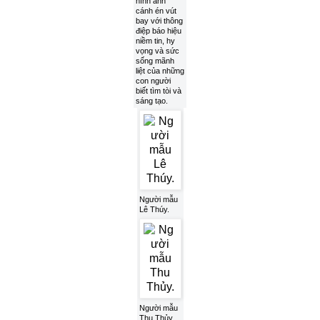
hình ảnh
cánh én vút
bay với thông
điệp báo hiệu
niềm tin, hy
vọng và sức
sống mãnh
liệt của những
con người
biết tìm tòi và
sáng tạo.
Người mẫu
Lê Thúy.
Người mẫu
Thu Thủy.