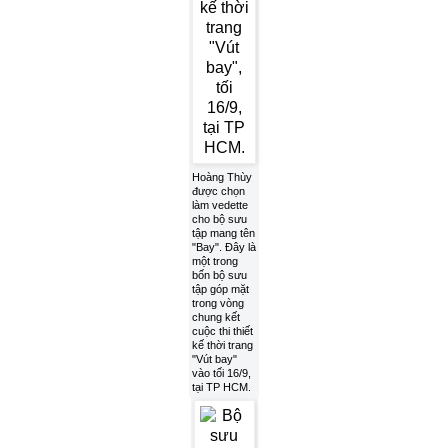
Hoàng Thùy
được chọn
làm vedette
cho bộ sưu
tập mang tên
"Bay". Đây là
một trong
bốn bộ sưu
tập góp mặt
trong vòng
chung kết
cuộc thi thiết
kế thời trang
"Vút bay"
vào tối 16/9,
tại TP HCM.