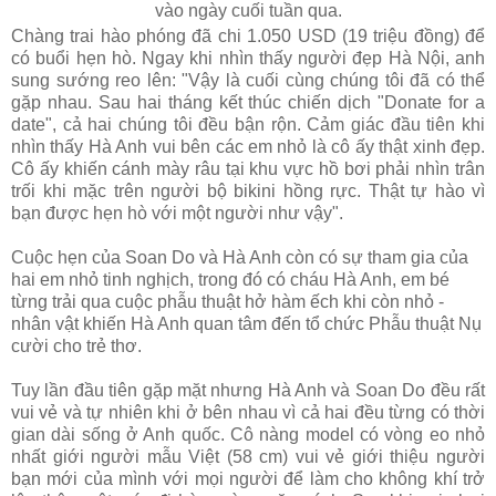
vào ngày cuối tuần qua.
Chàng trai hào phóng đã chi 1.050 USD (19 triệu đồng) để
có buổi hẹn hò. Ngay khi nhìn thấy người đẹp Hà Nội, anh
sung sướng reo lên: "Vậy là cuối cùng chúng tôi đã có thể
gặp nhau. Sau hai tháng kết thúc chiến dịch "Donate for a
date", cả hai chúng tôi đều bận rộn. Cảm giác đầu tiên khi
nhìn thấy Hà Anh vui bên các em nhỏ là cô ấy thật xinh đẹp.
Cô ấy khiến cánh mày râu tại khu vực hồ bơi phải nhìn trân
trối khi mặc trên người bộ bikini hồng rực. Thật tự hào vì
bạn được hẹn hò với một người như vậy".
Cuộc hẹn của Soan Do và Hà Anh còn có sự tham gia của
hai em nhỏ tinh nghịch, trong đó có cháu Hà Anh, em bé
từng trải qua cuộc phẫu thuật hở hàm ếch khi còn nhỏ -
nhân vật khiến Hà Anh quan tâm đến tổ chức Phẫu thuật Nụ
cười cho trẻ thơ.
Tuy lần đầu tiên gặp mặt nhưng Hà Anh và Soan Do đều rất
vui vẻ và tự nhiên khi ở bên nhau vì cả hai đều từng có thời
gian dài sống ở Anh quốc. Cô nàng model có vòng eo nhỏ
nhất giới người mẫu Việt (58 cm) vui vẻ giới thiệu người
bạn mới của mình với mọi người để làm cho không khí trở