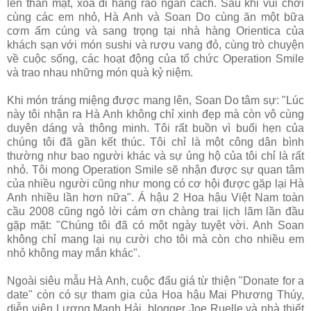
lên thân mật, xóa đi hàng rào ngăn cách. Sau khi vui chơi
cùng các em nhỏ, Hà Anh và Soan Do cùng ăn một bữa
cơm ấm cúng và sang trọng tại nhà hàng Orientica của
khách sạn với món sushi và rượu vang đỏ, cùng trò chuyện
về cuộc sống, các hoạt động của tổ chức Operation Smile
và trao nhau những món quà kỷ niệm.
Khi món tráng miệng được mang lên, Soan Do tâm sự: "Lúc
này tôi nhận ra Hà Anh không chỉ xinh đẹp mà còn vô cùng
duyên dáng và thông minh. Tôi rất buồn vì buổi hẹn của
chúng tôi đã gần kết thúc. Tôi chỉ là một công dân bình
thường như bao người khác và sự ủng hộ của tôi chỉ là rất
nhỏ. Tôi mong Operation Smile sẽ nhận được sự quan tâm
của nhiều người cũng như mong có cơ hội được gặp lại Hà
Anh nhiều lần hơn nữa". Á hậu 2 Hoa hậu Việt Nam toàn
cầu 2008 cũng ngỏ lời cám ơn chàng trai lịch lãm lần đầu
gặp mặt: "Chúng tôi đã có một ngày tuyệt vời. Anh Soan
không chỉ mang lại nụ cười cho tôi mà còn cho nhiều em
nhỏ không may mắn khác".
Ngoài siêu mẫu Hà Anh, cuộc đấu giá từ thiện "Donate for a
date" còn có sự tham gia của Hoa hậu Mai Phương Thúy,
diễn viên Lương Mạnh Hải, blogger Joe Ruelle và nhà thiết